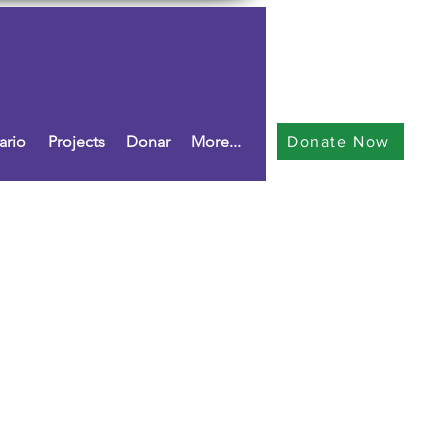
ario
Projects
Donar
More...
Donate Now
n.