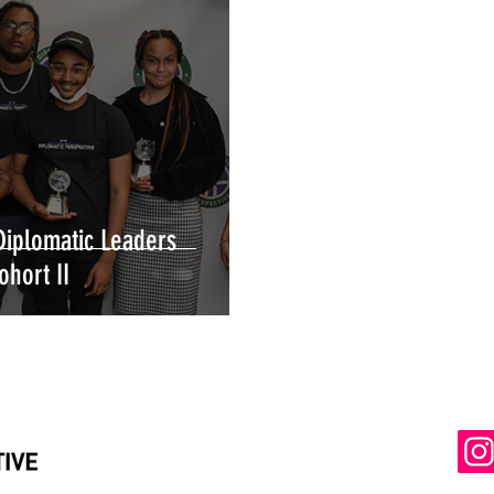
Diplomatic Leaders
hort II