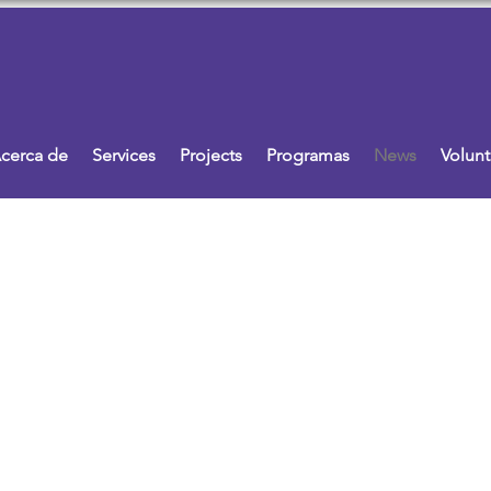
cerca de
Services
Projects
Programas
News
Volunt
a descripció