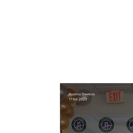
Haga c
editar.
Ayanna Dawkins
17 feb 2023