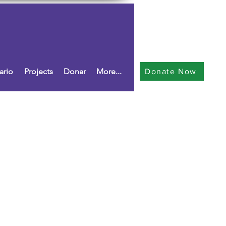
ario
Projects
Donar
More...
Donate Now