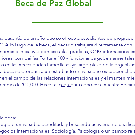
Beca de Paz Global
na pasantía de un año que se ofrece a estudiantes de pregrado
C. A lo largo de la beca, el becario trabajará directamente co
ones e iniciativas con escuelas públicas, ONG internacionales
teriores, compañías Fortune 100 y funcionarios gubernamentales
 en las necesidades inmediatas ya largo plazo de la organizac
La beca se otorgará a un estudiante universitario excepcional o 
r en el campo de las relaciones internacionales y el mantenimi
ipendio de $10,000. Hacer clic
aquí
para conocer a nuestra Becari
la beca:
egio o universidad acreditada y buscando activamente una licen
egocios Internacionales, Sociología, Psicología o un campo re